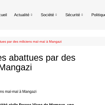
ueil
Actualité
Société
Sécurité
Politiqu
tues par des miliciens maï-maï à Mangazi
s abattues par des
 Mangazi
ciété civile Forces Vives de Mamove, une