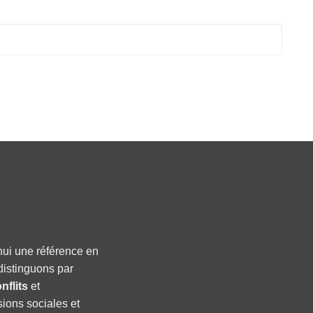
hui une référence en
distinguons par
nflits
et
sions sociales et