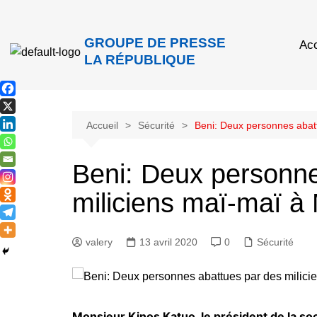
GROUPE DE PRESSE
Acc
LA RÉPUBLIQUE
Accueil
Sécurité
Beni: Deux personnes abat
Beni: Deux personne
miliciens maï-maï à
valery
13 avril 2020
0
Sécurité
Monsieur Kinos Katuo, le président de la so