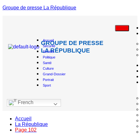
Groupe de presse La République
Accueil
GROUPE DE PRESSE
Sécurité
LA RÉPUBLIQUE
Société
Politique
Santé
Culture
Grand-Dossier
Portrait
Sport
French
Accueil
La République
Page 102