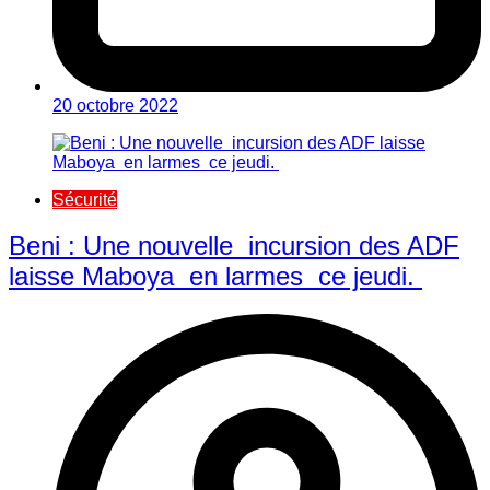
20 octobre 2022
Sécurité
Beni : Une nouvelle incursion des ADF
laisse Maboya en larmes ce jeudi.