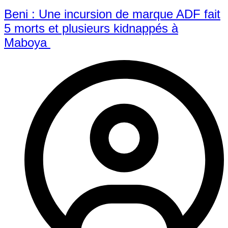
Beni : Une incursion de marque ADF fait
5 morts et plusieurs kidnappés à
Maboya