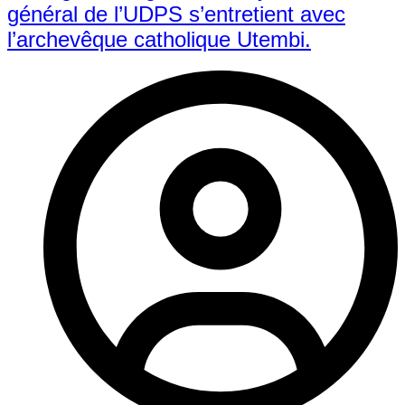
général de l’UDPS s’entretient avec
l’archevêque catholique Utembi.