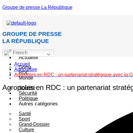
Groupe de presse La République
GROUPE DE PRESSE
LA RÉPUBLIQUE
Accueil
French
Actualité
Accueil
Goma
Agriculture
RDC
Agropoles en RDC : un partenariat stratégique avec la Gr
Monde
Agropoles en RDC : un partenariat stratég
Société
Sécurité
Politique
Autres catégories
Santé
Sport
Grand-Dossier
Culture