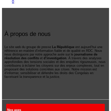
0
À propos de nous
Le site web du groupe de presse
La République
est aujourd’hui une
référence en matière d’information fiable et de qualité en RDC. Nous
nous distinguons par notre approche axée sur le
journalisme de
résolution des conflits
et
d’investigation
. À travers des analyses
approfondies des tensions sociales et des enquêtes rigoureuses, nous
contribuons à éclairer les citoyens sur des enjeux complexes, tout en
proposant des solutions concrètes aux crises. Notre mission est
d’informer, sensibiliser et défendre les droits des Congolais en
favorisant la transparence et la justice.
Nos axes