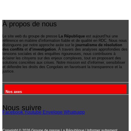
À propos de nous
Le site web du groupe de presse
La République
est aujourd’hui une
référence en matière d’information fiable et de qualité en RDC. Nous nous
distinguons par notre approche axée sur le
journalisme de résolution
des conflits
et
d’investigation
. À travers des analyses approfondies des
tensions sociales et des enquêtes rigoureuses, nous contribuons à
éclairer les citoyens sur des enjeux complexes, tout en proposant des
solutions concrètes aux crises. Notre mission est d’informer, sensibiliser
et défendre les droits des Congolais en favorisant la transparence et la
justice.
Nos axes
Nous suivre
Facebook
Youtube
Envelope
Whatsapp
Copyright © 2026 Groupe de presse La République | Informer autrement