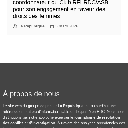
coordonnateur du Club RFI RDC/ASBL
pour son engagement en faveur des
droits des femmes
La République
5 mars 2026
À propos de nous
Le site web du groupe de presse
La République
est aujourd’hui une
référence en matière d’information fiable et de qualité en RDC. Nous nous
distinguons par notre approche axée sur le
journalisme de résolution
des conflits
et
d’investigation
. À travers des analyses approfondies des