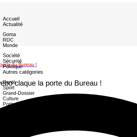
Accueil
Actualité
Goma
RDC
Monde
Société
Sécurité
porte du Bureau !
Politique
Autres catégories
webo claque la porte du Bureau !
Santé
Sport
Grand-Dossier
Culture
Portrait
Emploi
Business