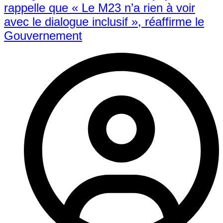
rappelle que « Le M23 n’a rien à voir
avec le dialogue inclusif », réaffirme le
Gouvernement