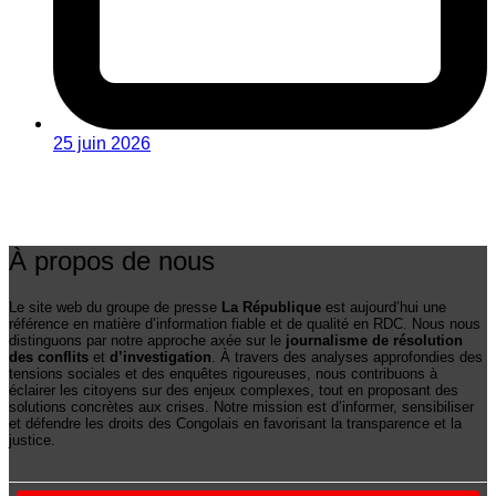
25 juin 2026
À propos de nous
Le site web du groupe de presse
La République
est aujourd’hui une
référence en matière d’information fiable et de qualité en RDC. Nous nous
distinguons par notre approche axée sur le
journalisme de résolution
des conflits
et
d’investigation
. À travers des analyses approfondies des
tensions sociales et des enquêtes rigoureuses, nous contribuons à
éclairer les citoyens sur des enjeux complexes, tout en proposant des
solutions concrètes aux crises. Notre mission est d’informer, sensibiliser
et défendre les droits des Congolais en favorisant la transparence et la
justice.