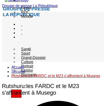
Actualité
Groupe de presse La République
Goma
GROUPE DE PRESSE
RDC
LA RÉPUBLIQUE
Monde
Société
Sécurité
Politique
Autres
catégories
Santé
Sport
Grand-Dossier
Culture
Portrait
Accueil
Emploi
Sécurité
Business
Rutshuru:les FARDC et le M23 s’affrontent à Musego
Rutshuru:les FARDC et le M23
s’affrontent à Musego
X