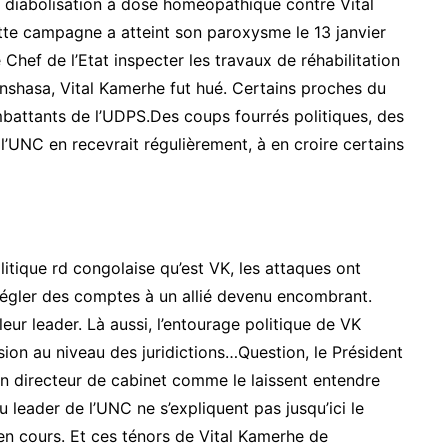
e diabolisation à dose homéopathique contre Vital
tte campagne a atteint son paroxysme le 13 janvier
e Chef de l’Etat inspecter les travaux de réhabilitation
inshasa, Vital Kamerhe fut hué. Certains proches du
battants de l’UDPS.Des coups fourrés politiques, des
l’UNC en recevrait régulièrement, à en croire certains
olitique rd congolaise qu’est VK, les attaques ont
ur régler des comptes à un allié devenu encombrant.
 leur leader. Là aussi, l’entourage politique de VK
on au niveau des juridictions…Question, le Président
son directeur de cabinet comme le laissent entendre
 leader de l’UNC ne s’expliquent pas jusqu’ici le
 en cours. Et ces ténors de Vital Kamerhe de