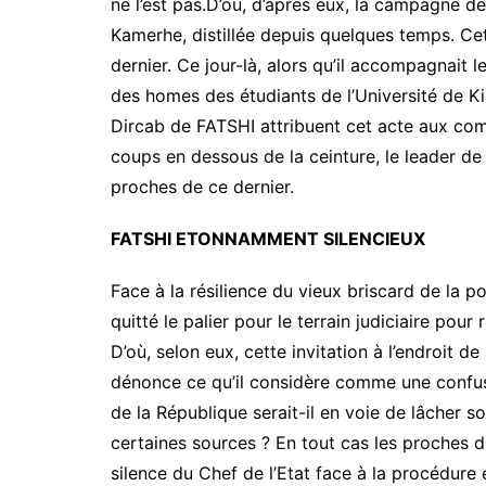
ne l’est pas.D’où, d’après eux, la campagne d
Kamerhe, distillée depuis quelques temps. Ce
dernier. Ce jour-là, alors qu’il accompagnait l
des homes des étudiants de l’Université de K
Dircab de FATSHI attribuent cet acte aux com
coups en dessous de la ceinture, le leader de 
proches de ce dernier.
FATSHI ETONNAMMENT SILENCIEUX
Face à la résilience du vieux briscard de la p
quitté le palier pour le terrain judiciaire po
D’où, selon eux, cette invitation à l’endroit de
dénonce ce qu’il considère comme une confusi
de la République serait-il en voie de lâcher 
certaines sources ? En tout cas les proches du
silence du Chef de l’Etat face à la procédure