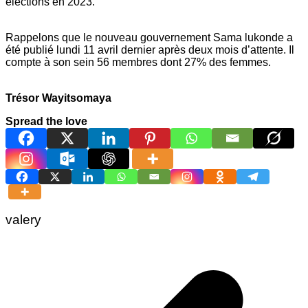
élections en 2023.
Rappelons que le nouveau gouvernement Sama lukonde a
été publié lundi 11 avril dernier après deux mois d’attente. Il
compte à son sein 56 membres dont 27% des femmes.
Trésor Wayitsomaya
Spread the love
valery
Navigation
de
l’article