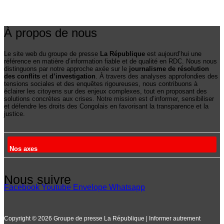
À propos de nous
Le site web du groupe de presse
La République
est aujourd’hui une
référence en matière d’information fiable et de qualité en RDC. Nous nous
distinguons par notre approche axée sur le
journalisme de résolution
des conflits
et
d’investigation
. À travers des analyses approfondies des
tensions sociales et des enquêtes rigoureuses, nous contribuons à
éclairer les citoyens sur des enjeux complexes, tout en proposant des
solutions concrètes aux crises. Notre mission est d’informer, sensibiliser
et défendre les droits des Congolais en favorisant la transparence et la
justice.
Nos axes
Nous suivre
Facebook
Youtube
Envelope
Whatsapp
Copyright © 2026 Groupe de presse La République | Informer autrement