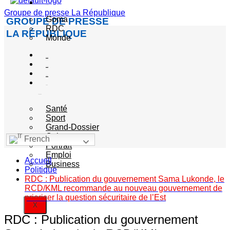
Actualité
Groupe de presse La République
Goma
GROUPE DE PRESSE
RDC
LA RÉPUBLIQUE
Monde
Société
Sécurité
Politique
Autres
catégories
Santé
Sport
Grand-Dossier
Culture
French
Portrait
Emploi
Accueil
Business
Politique
RDC : Publication du gouvernement Sama Lukonde, le
RCD/KML recommande au nouveau gouvernement de
prioriser la question sécuritaire de l’Est
X
RDC : Publication du gouvernement