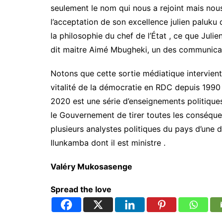
seulement le nom qui nous a rejoint mais nous 
u
t
l’acceptation de son excellence julien paluku d
o
la philosophie du chef de l’État , ce que Julien
r
dit maitre Aimé Mbugheki, un des communic
i
t
é
Notons que cette sortie médiatique intervient
m
vitalité de la démocratie en RDC depuis 1990 
o
r
2020 est une série d’enseignements politiques.
a
le Gouvernement de tirer toutes les conséquen
l
plusieurs analystes politiques du pays d’un
e
d
Ilunkamba dont il est ministre .
u
B
Valéry Mukosasenge
U
R
E
Spread the love
C