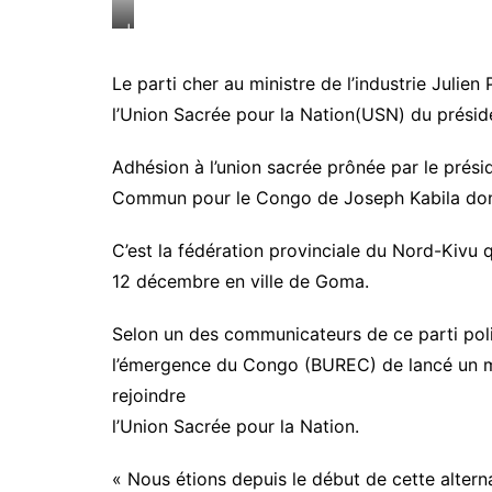
J
u
l
Le parti cher au ministre de l’industrie Julie
i
l’Union Sacrée pour la Nation(USN) du préside
e
n
P
Adhésion à l’union sacrée prônée par le préside
a
Commun pour le Congo de Joseph Kabila dont
l
u
C’est la fédération provinciale du Nord-Kivu q
k
u
12 décembre en ville de Goma.
K
a
Selon un des communicateurs de ce parti polit
h
o
l’émergence du Congo (BUREC) de lancé un me
n
rejoindre
g
l’Union Sacrée pour la Nation.
y
a
,
« Nous étions depuis le début de cette alterna
a