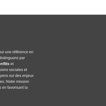
hui une référence en
distinguons par
nflits
et
sions sociales et
oyens sur des enjeux
ses. Notre mission
s en favorisant la