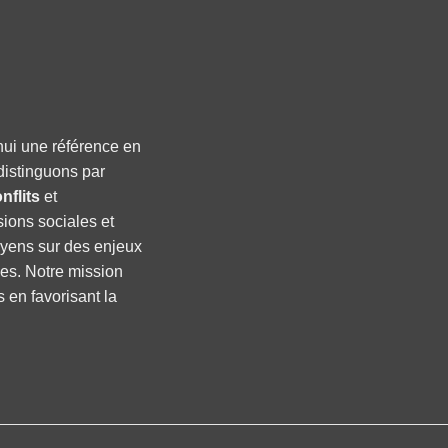
hui une référence en
distinguons par
nflits
et
sions sociales et
oyens sur des enjeux
ses. Notre mission
s en favorisant la