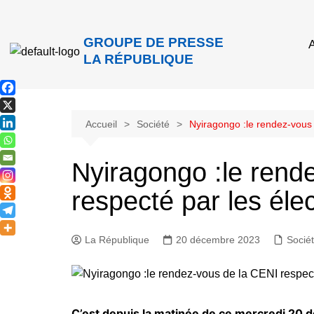
GROUPE DE PRESSE
A
LA RÉPUBLIQUE
Accueil
Société
Nyiragongo :le rendez-vous 
Nyiragongo :le rend
respecté par les éle
La République
20 décembre 2023
Socié
C’est depuis la matinée de ce mercredi 20 