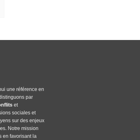
hui une référence en
distinguons par
nflits
et
sions sociales et
oyens sur des enjeux
ses. Notre mission
s en favorisant la