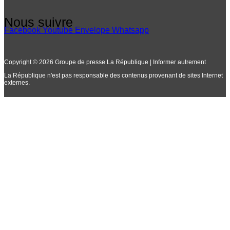
Nous suivre
Facebook
Youtube
Envelope
Whatsapp
Copyright © 2026 Groupe de presse La République | Informer autrement
La République n'est pas responsable des contenus provenant de sites Internet
externes.