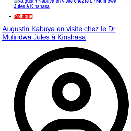
Politique
Augustin Kabuya en visite chez le Dr
Mulindwa Jules à Kinshasa