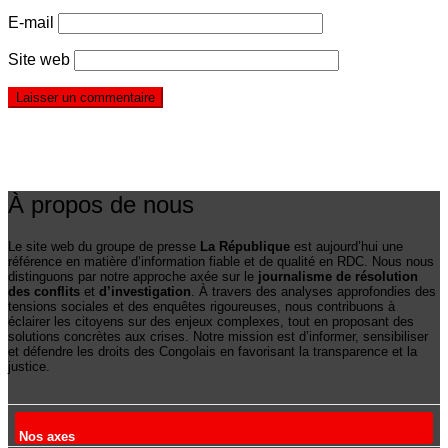
E-mail
Site web
À propos de nous
Le site web du groupe de presse
La République
est aujourd’hui une
référence en matière d’information fiable et de qualité en RDC. Nous nous
distinguons par notre approche axée sur le
journalisme de résolution
des conflits
et
d’investigation
. À travers des analyses approfondies des
tensions sociales et des enquêtes rigoureuses, nous contribuons à
éclairer les citoyens sur des enjeux complexes, tout en proposant des
solutions concrètes aux crises. Notre mission est d’informer, sensibiliser
et défendre les droits des Congolais en favorisant la transparence et la
justice.
Nos axes