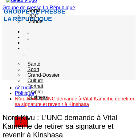
Actualité
Groupe de presse La République
Goma
GROUPE DE PRESSE
RDC
LA RÉPUBLIQUE
Monde
Société
Sécurité
Politique
Autres
catégories
Santé
Sport
Grand-Dossier
Culture
Portrait
Accueil
Emploi
Politique
Business
Nord-Kivu : L’UNC demande à Vital Kamerhe de retirer
sa signature et revenir à Kinshasa
Nord-Kivu : L’UNC demande à Vital
X
Kamerhe de retirer sa signature et
revenir à Kinshasa