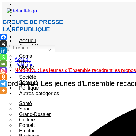
GROUPE DE PRESSE
LA RÉPUBLIQUE
Accueil
Actualité
French
Goma
Accueil
RDC
Politique
Monde
Nord-Kivu : Les jeunes d’Ensemble recadrent les propo
Société
Nord-Kivu : Les jeunes d’Ensemble recad
Sécurité
Politique
Autres catégories
Santé
Sport
Grand-Dossier
Culture
Portrait
Emploi