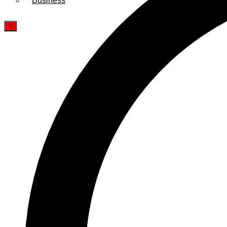
Business
X