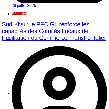
28 juillet 2026
Sécurité
Sud-Kivu : le PFCIGL renforce les
capacités des Comités Locaux de
Facilitation du Commerce Transfrontalier