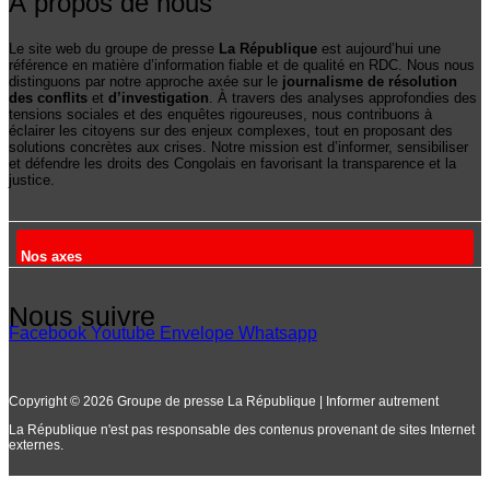
À propos de nous
Le site web du groupe de presse
La République
est aujourd’hui une
référence en matière d’information fiable et de qualité en RDC. Nous nous
distinguons par notre approche axée sur le
journalisme de résolution
des conflits
et
d’investigation
. À travers des analyses approfondies des
tensions sociales et des enquêtes rigoureuses, nous contribuons à
éclairer les citoyens sur des enjeux complexes, tout en proposant des
solutions concrètes aux crises. Notre mission est d’informer, sensibiliser
et défendre les droits des Congolais en favorisant la transparence et la
justice.
Nos axes
Nous suivre
Facebook
Youtube
Envelope
Whatsapp
Copyright © 2026 Groupe de presse La République | Informer autrement
La République n'est pas responsable des contenus provenant de sites Internet
externes.