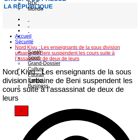
RDC
LA RÉPUBLIQUE
Monde
Société
Sécurité
Politique
Accueil
Autres
Sécurité
catégories
Nord Kivu : Les enseignants de la sous division
Santé
urbaine de Beni suspendent les cours suite à
Sport
l’assassinat de deux de leurs
Grand-Dossier
Culture
Nord Kivu : Les enseignants de la sous
Portrait
division urbaine de Beni suspendent les
Emploi
Business
cours suite à l’assassinat de deux de
leurs
X