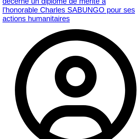
décerne un diplôme de mérite à
l’honorable Charles SABUNGO pour ses
actions humanitaires