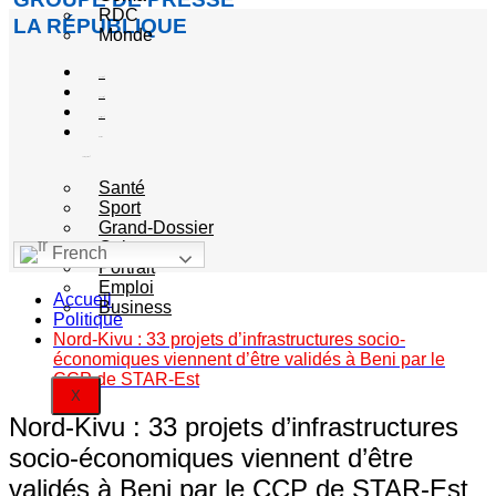
RDC
LA RÉPUBLIQUE
Monde
Société
Sécurité
Politique
Autres
catégories
Santé
Sport
Grand-Dossier
Culture
French
Portrait
Emploi
Accueil
Business
Politique
Nord-Kivu : 33 projets d’infrastructures socio-
économiques viennent d’être validés à Beni par le
CCP de STAR-Est
X
Nord-Kivu : 33 projets d’infrastructures
socio-économiques viennent d’être
validés à Beni par le CCP de STAR-Est