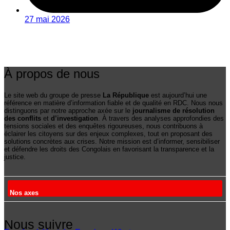
27 mai 2026
À propos de nous
Le site web du groupe de presse
La République
est aujourd’hui une
référence en matière d’information fiable et de qualité en RDC. Nous nous
distinguons par notre approche axée sur le
journalisme de résolution
des conflits
et
d’investigation
. À travers des analyses approfondies des
tensions sociales et des enquêtes rigoureuses, nous contribuons à
éclairer les citoyens sur des enjeux complexes, tout en proposant des
solutions concrètes aux crises. Notre mission est d’informer, sensibiliser
et défendre les droits des Congolais en favorisant la transparence et la
justice.
Nos axes
Nous suivre