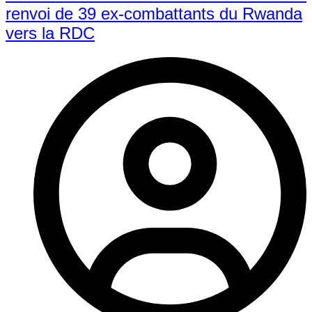
renvoi de 39 ex-combattants du Rwanda
vers la RDC