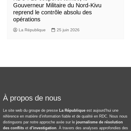
Gouverneur Militaire du Nord-Kivu
reprend le contrôle absolu des
opérations
La République
25 juin 2026
À propos de nous
Le site web du groupe de presse
La République
est aujourd’hui une
référence en matière d’information fiable et de qualité en RDC. Nous nous
distinguons par notre approche axée sur le
journalisme de résolution
des conflits
et
d’investigation
. À travers des analyses approfondies des