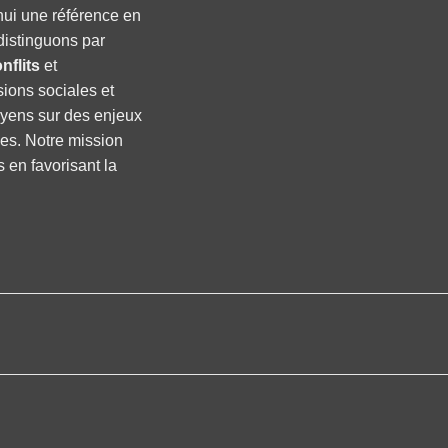
hui une référence en
distinguons par
nflits
et
sions sociales et
oyens sur des enjeux
ses. Notre mission
s en favorisant la