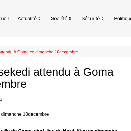
ueil
Actualité
Société
Sécurité
Politiqu
i attendu à Goma ce dimanche 10decembre
hisekedi attendu à Goma
embre
té
n ville de Goma, chef-lieu du Nord-Kivu ce dimanche