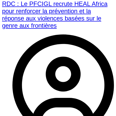
RDC : Le PFCIGL recrute HEAL Africa
pour renforcer la prévention et la
réponse aux violences basées sur le
genre aux frontières