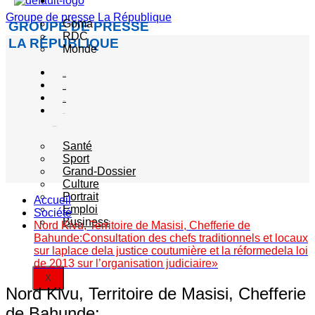
Actualité
Groupe de presse La République
Goma
GROUPE DE PRESSE
RDC
LA RÉPUBLIQUE
Monde
Société
Sécurité
Politique
Autres
catégories
Santé
Sport
Grand-Dossier
Culture
Portrait
Accueil
Emploi
Société
Business
Nord Kivu, Territoire de Masisi, Chefferie de
Bahunde:Consultation des chefs traditionnels et locaux
sur laplace dela justice coutumière et la réformedela loi
de 2013 sur l’organisation judiciaire»
X
Nord Kivu, Territoire de Masisi, Chefferie
de Bahunde: