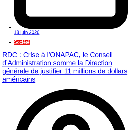
18 juin 2026
Société
RDC : Crise à l’ONAPAC, le Conseil
d’Administration somme la Direction
générale de justifier 11 millions de dollars
américains