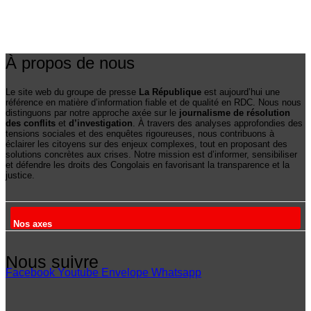
À propos de nous
Le site web du groupe de presse
La République
est aujourd’hui une
référence en matière d’information fiable et de qualité en RDC. Nous nous
distinguons par notre approche axée sur le
journalisme de résolution
des conflits
et
d’investigation
. À travers des analyses approfondies des
tensions sociales et des enquêtes rigoureuses, nous contribuons à
éclairer les citoyens sur des enjeux complexes, tout en proposant des
solutions concrètes aux crises. Notre mission est d’informer, sensibiliser
et défendre les droits des Congolais en favorisant la transparence et la
justice.
Nos axes
Nous suivre
Facebook
Youtube
Envelope
Whatsapp