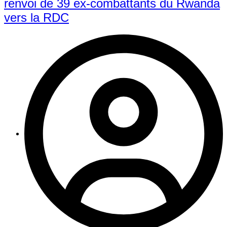
renvoi de 39 ex-combattants du Rwanda
vers la RDC