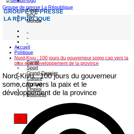
Actualité
Groupe de presse La République
Goma
GROUPE DE PRESSE
RDC
LA RÉPUBLIQUE
Monde
Société
Sécurité
Politique
Accueil
Autres
Politique
catégories
Nord-Kivu : 100 jours du gouverneur somo,cap vers la
Santé
paix et le développement de la province
Sport
Grand-Dossier
Nord-Kivu : 100 jours du gouverneur
Culture
somo,cap vers la paix et le
Portrait
Emploi
développement de la province
Business
X