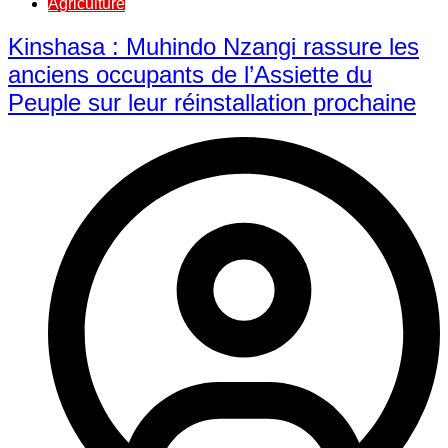
Agriculture
Kinshasa : Muhindo Nzangi rassure les
anciens occupants de l’Assiette du
Peuple sur leur réinstallation prochaine