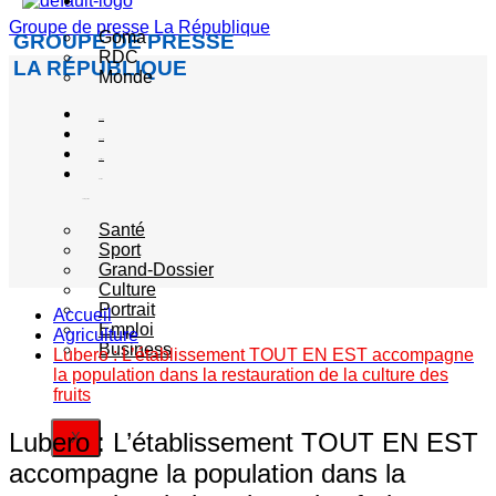
Actualité
Groupe de presse La République
Goma
GROUPE DE PRESSE
RDC
LA RÉPUBLIQUE
Monde
Société
Sécurité
Politique
Autres
catégories
Santé
Sport
Grand-Dossier
Culture
Portrait
Accueil
Emploi
Agriculture
Business
Lubero : L’établissement TOUT EN EST accompagne
la population dans la restauration de la culture des
fruits
Lubero : L’établissement TOUT EN EST
X
accompagne la population dans la