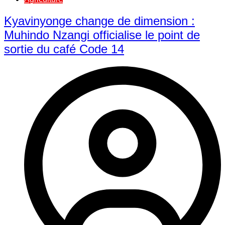
Kyavinyonge change de dimension :
Muhindo Nzangi officialise le point de
sortie du café Code 14