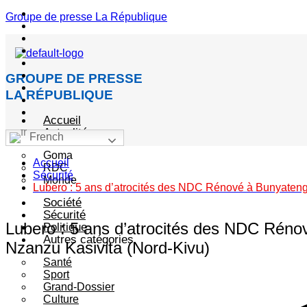
Menu
Groupe de presse La République
GROUPE DE PRESSE
LA RÉPUBLIQUE
Accueil
Actualité
French
Goma
Accueil
RDC
Sécurité
Monde
Lubero : 5 ans d’atrocités des NDC Rénové à Bunyatenge,
Société
Sécurité
Lubero : 5 ans d’atrocités des NDC Rénové
Politique
Autres catégories
Nzanzu Kasivita (Nord-Kivu)
Santé
Sport
Grand-Dossier
Culture