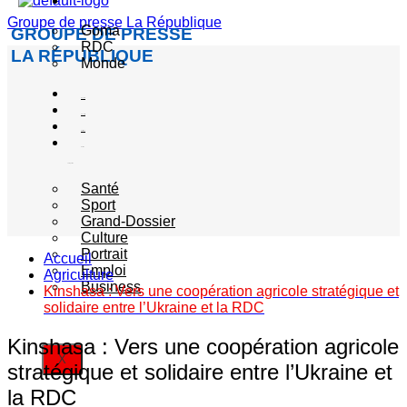
Actualité
Groupe de presse La République
Goma
GROUPE DE PRESSE
RDC
LA RÉPUBLIQUE
Monde
Société
Sécurité
Politique
Autres
catégories
Santé
Sport
Grand-Dossier
Culture
Portrait
Accueil
Emploi
Agriculture
Business
Kinshasa : Vers une coopération agricole stratégique et
solidaire entre l’Ukraine et la RDC
Kinshasa : Vers une coopération agricole
X
stratégique et solidaire entre l’Ukraine et
la RDC