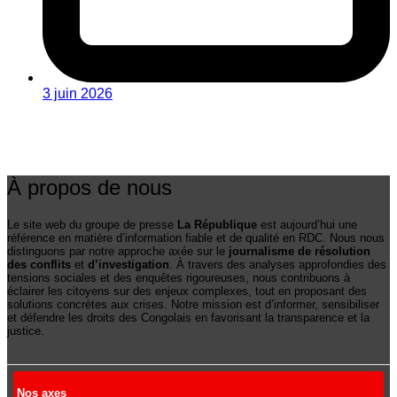
3 juin 2026
À propos de nous
Le site web du groupe de presse
La République
est aujourd’hui une
référence en matière d’information fiable et de qualité en RDC. Nous nous
distinguons par notre approche axée sur le
journalisme de résolution
des conflits
et
d’investigation
. À travers des analyses approfondies des
tensions sociales et des enquêtes rigoureuses, nous contribuons à
éclairer les citoyens sur des enjeux complexes, tout en proposant des
solutions concrètes aux crises. Notre mission est d’informer, sensibiliser
et défendre les droits des Congolais en favorisant la transparence et la
justice.
Nos axes