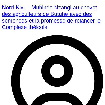
Nord-Kivu : Muhindo Nzangi au chevet
des agriculteurs de Butuhe avec des
semences et la promesse de relancer le
Complexe théicole