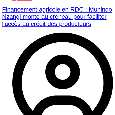
Financement agricole en RDC : Muhindo
Nzangi monte au créneau pour faciliter
l’accès au crédit des producteurs