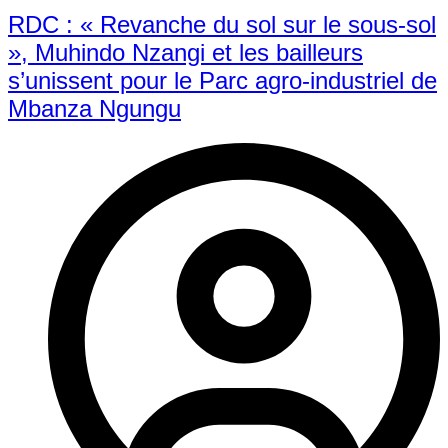
RDC : « Revanche du sol sur le sous-sol
», Muhindo Nzangi et les bailleurs
s’unissent pour le Parc agro-industriel de
Mbanza Ngungu