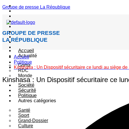
Menu
Groupe de presse La République
GROUPE DE PRESSE
LA RÉPUBLIQUE
Accueil
Actualité
Accueil
Politique
Goma
Kinshasa : Un Dispositif sécuritaire ce lundi au siège d
RDC
Monde
Kinshasa : Un Dispositif sécuritaire ce lu
Société
Sécurité
Politique
Autres catégories
Santé
Sport
Grand-Dossier
Culture