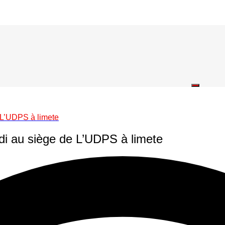
e L’UDPS à limete
ndi au siège de L’UDPS à limete