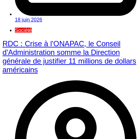
18 juin 2026
Société
RDC : Crise à l’ONAPAC, le Conseil
d’Administration somme la Direction
générale de justifier 11 millions de dollars
américains