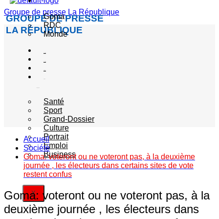
Actualité
Groupe de presse La République
Goma
GROUPE DE PRESSE
RDC
LA RÉPUBLIQUE
Monde
Société
Sécurité
Politique
Autres
catégories
Santé
Sport
Grand-Dossier
Culture
Portrait
Accueil
Emploi
Société
Business
Goma: voteront ou ne voteront pas, à la deuxième
journée , les électeurs dans certains sites de vote
restent confus
Goma: voteront ou ne voteront pas, à la
X
deuxième journée , les électeurs dans