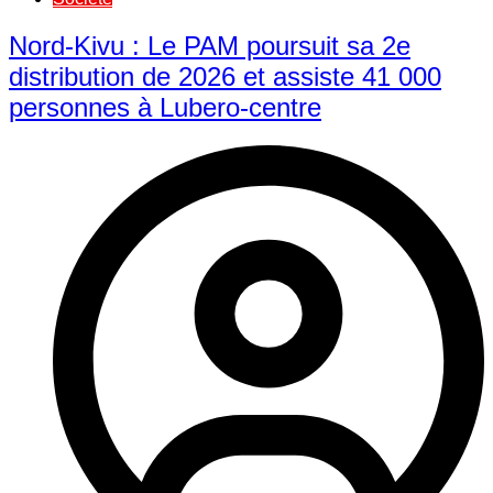
Nord-Kivu : Le PAM poursuit sa 2e
distribution de 2026 et assiste 41 000
personnes à Lubero-centre