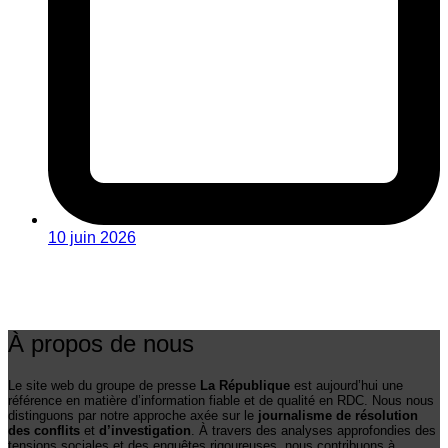
10 juin 2026
À propos de nous
Le site web du groupe de presse
La République
est aujourd’hui une
référence en matière d’information fiable et de qualité en RDC. Nous nous
distinguons par notre approche axée sur le
journalisme de résolution
des conflits
et
d’investigation
. À travers des analyses approfondies des
tensions sociales et des enquêtes rigoureuses, nous contribuons à