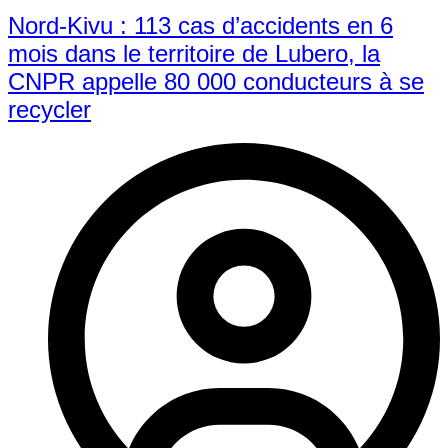
Nord-Kivu : 113 cas d’accidents en 6
mois dans le territoire de Lubero, la
CNPR appelle 80 000 conducteurs à se
recycler