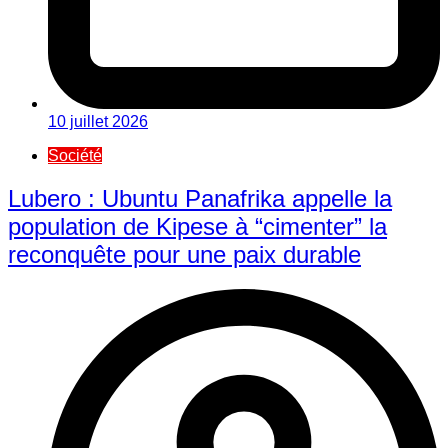
10 juillet 2026
Société
Lubero : Ubuntu Panafrika appelle la
population de Kipese à “cimenter” la
reconquête pour une paix durable