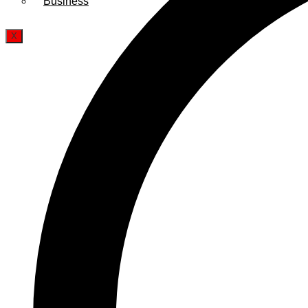
Business
X