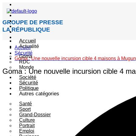
GROUPE DE PRESSE
LA RÉPUBLIQUE
Accueil
Actualité
Accueil
Sécurité
Goma
Goma : Une nouvelle incursion cible 4 maisons à Mugun
RDC
Monde
Goma : Une nouvelle incursion cible 4 m
Société
Sécurité
Politique
Autres catégories
Santé
Sport
Grand-Dossier
Culture
Portrait
Emploi