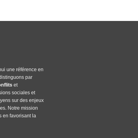
hui une référence en
distinguons par
nflits
et
sions sociales et
oyens sur des enjeux
ses. Notre mission
s en favorisant la