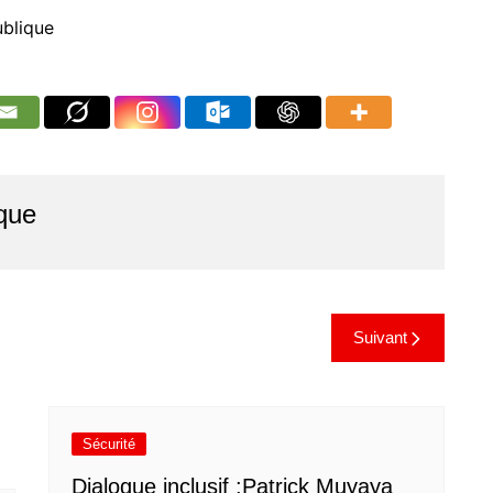
ublique
que
Suivant
Sécurité
Dialogue inclusif :Patrick Muyaya