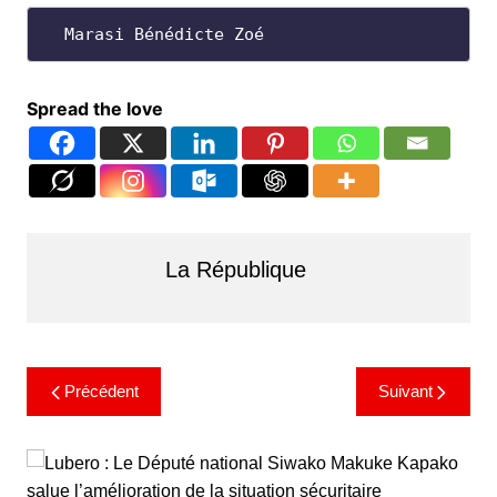
  Marasi Bénédicte Zoé
Spread the love
La République
Précédent
Suivant