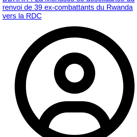
renvoi de 39 ex-combattants du Rwanda
vers la RDC