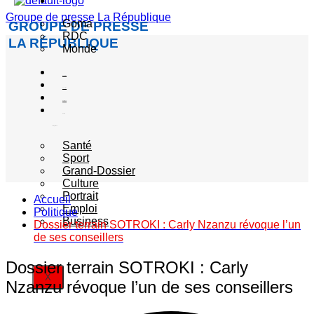
Actualité
Groupe de presse La République
Goma
GROUPE DE PRESSE
RDC
LA RÉPUBLIQUE
Monde
Société
Sécurité
Politique
Autres
catégories
Santé
Sport
Grand-Dossier
Culture
Portrait
Accueil
Emploi
Politique
Business
Dossier terrain SOTROKI : Carly Nzanzu révoque l’un
de ses conseillers
Dossier terrain SOTROKI : Carly
X
Nzanzu révoque l’un de ses conseillers