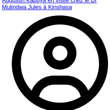
Augustin Kabuya en visite chez le Dr
Mulindwa Jules à Kinshasa