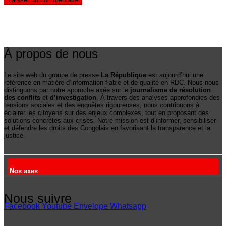
À propos de nous
Le site web du groupe de presse
La République
est aujourd’hui une
référence en matière d’information fiable et de qualité en RDC. Nous nous
distinguons par notre approche axée sur le
journalisme de résolution
des conflits
et
d’investigation
. À travers des analyses approfondies des
tensions sociales et des enquêtes rigoureuses, nous contribuons à
éclairer les citoyens sur des enjeux complexes, tout en proposant des
solutions concrètes aux crises. Notre mission est d’informer, sensibiliser
et défendre les droits des Congolais en favorisant la transparence et la
justice.
Nos axes
Nous suivre
Facebook
Youtube
Envelope
Whatsapp