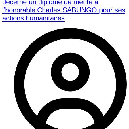
décerne un diplôme de mérite à
l’honorable Charles SABUNGO pour ses
actions humanitaires