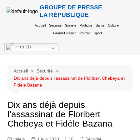
GROUPE DE PRESSE
LA RÉPUBLIQUE
Accueil
Sécurité
Société
Politique
Santé
Culture
Grand-Dossier
Portrait
Sport
French
Accueil
Sécurité
Dix ans déjà depuis l’assassinat de Floribert Chebeya et
Fidèle Bazana
Dix ans déjà depuis
l’assassinat de Floribert
Chebeya et Fidèle Bazana
valery
1 juin 2020
0
Sécurité