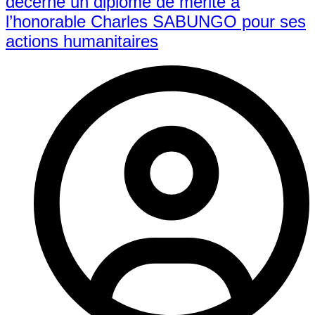
décerne un diplôme de mérite à
l’honorable Charles SABUNGO pour ses
actions humanitaires