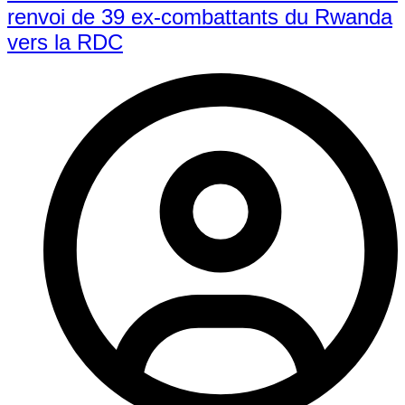
renvoi de 39 ex-combattants du Rwanda
vers la RDC