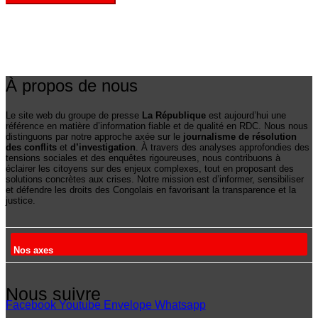
À propos de nous
Le site web du groupe de presse
La République
est aujourd’hui une
référence en matière d’information fiable et de qualité en RDC. Nous nous
distinguons par notre approche axée sur le
journalisme de résolution
des conflits
et
d’investigation
. À travers des analyses approfondies des
tensions sociales et des enquêtes rigoureuses, nous contribuons à
éclairer les citoyens sur des enjeux complexes, tout en proposant des
solutions concrètes aux crises. Notre mission est d’informer, sensibiliser
et défendre les droits des Congolais en favorisant la transparence et la
justice.
Nos axes
Nous suivre
Facebook
Youtube
Envelope
Whatsapp