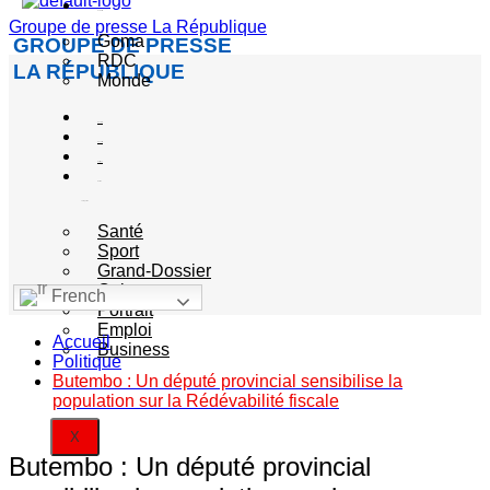
Actualité
Groupe de presse La République
Goma
GROUPE DE PRESSE
RDC
LA RÉPUBLIQUE
Monde
Société
Sécurité
Politique
Autres
catégories
Santé
Sport
Grand-Dossier
Culture
French
Portrait
Emploi
Accueil
Business
Politique
Butembo : Un député provincial sensibilise la
population sur la Rédévabilité fiscale
X
Butembo : Un député provincial