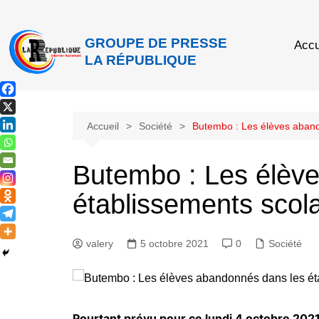
GROUPE DE PRESSE
Accu
LA RÉPUBLIQUE
Accueil
Société
Butembo : Les élèves abando
Butembo : Les élèv
établissements scola
valery
5 octobre 2021
0
Société
Pourtant prévu pour ce lundi 4 octobre 2021, 