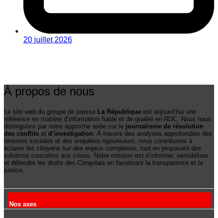
20 juillet 2026
À propos de nous
Le site web du groupe de presse
La République
est aujourd’hui une
référence en matière d’information fiable et de qualité en RDC. Nous nous
distinguons par notre approche axée sur le
journalisme de résolution
des conflits
et
d’investigation
. À travers des analyses approfondies des
tensions sociales et des enquêtes rigoureuses, nous contribuons à
éclairer les citoyens sur des enjeux complexes, tout en proposant des
solutions concrètes aux crises. Notre mission est d’informer, sensibiliser
et défendre les droits des Congolais en favorisant la transparence et la
justice.
Nos axes