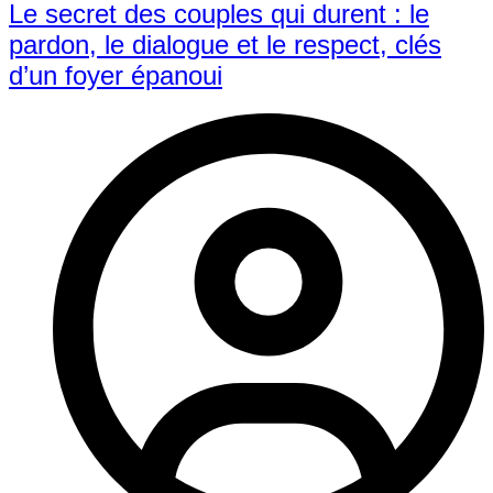
Le secret des couples qui durent : le
pardon, le dialogue et le respect, clés
d’un foyer épanoui