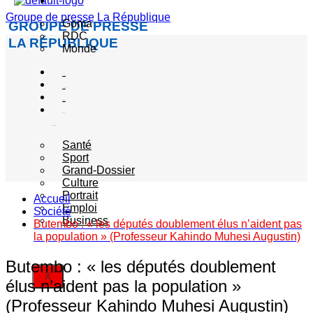
Actualité
Groupe de presse La République
Goma
GROUPE DE PRESSE
RDC
LA RÉPUBLIQUE
Monde
Société
Sécurité
Politique
Autres
catégories
Santé
Sport
Grand-Dossier
Culture
Portrait
Accueil
Emploi
Société
Business
Butembo : « les députés doublement élus n’aident pas
la population » (Professeur Kahindo Muhesi Augustin)
Butembo : « les députés doublement
X
élus n’aident pas la population »
(Professeur Kahindo Muhesi Augustin)