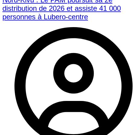
distribution de 2026 et assiste 41 000
personnes à Lubero-centre