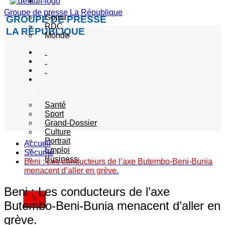
Actualité
Groupe de presse La République
Goma
GROUPE DE PRESSE
RDC
LA RÉPUBLIQUE
Monde
Société
Sécurité
Politique
Autres
catégories
Santé
Sport
Grand-Dossier
Culture
Portrait
Accueil
Emploi
Sécurité
Business
Beni : Les conducteurs de l’axe Butembo-Beni-Bunia
menacent d’aller en grève.
Beni : Les conducteurs de l’axe
X
Butembo-Beni-Bunia menacent d’aller en
grève.