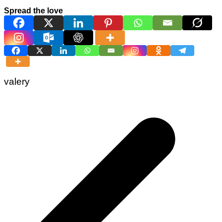
Spread the love
valery
Navigation
de
l’article