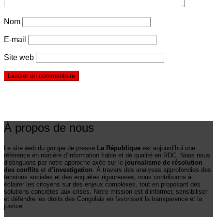
Nom
E-mail
Site web
À propos de nous
Le site web du groupe de presse
La République
est aujourd’hui une
référence en matière d’information fiable et de qualité en RDC. Nous nous
distinguons par notre approche axée sur le
journalisme de résolution
des conflits
et
d’investigation
. À travers des analyses approfondies des
tensions sociales et des enquêtes rigoureuses, nous contribuons à
éclairer les citoyens sur des enjeux complexes, tout en proposant des
solutions concrètes aux crises. Notre mission est d’informer, sensibiliser
et défendre les droits des Congolais en favorisant la transparence et la
justice.