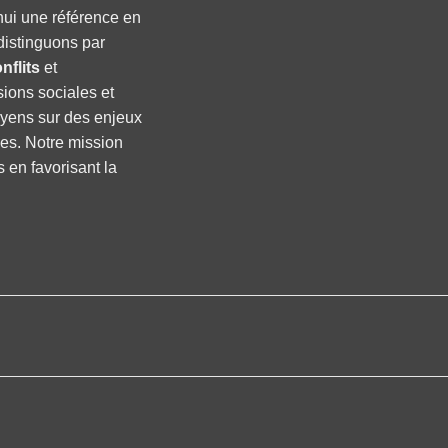
hui une référence en
distinguons par
nflits
et
sions sociales et
oyens sur des enjeux
ses. Notre mission
s en favorisant la