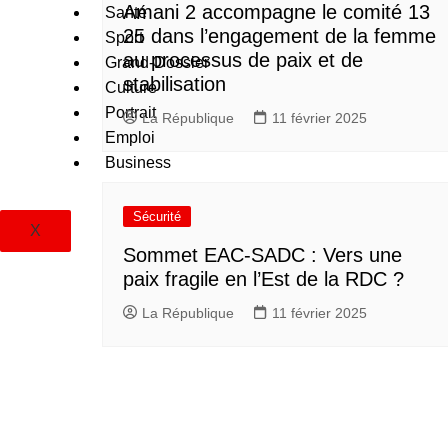
Amani 2 accompagne le comité 13
Santé
25 dans l’engagement de la femme
Sport
au processus de paix et de
Grand-Dossier
stabilisation
Culture
Portrait
La République
11 février 2025
Emploi
Business
Sécurité
X
Sommet EAC-SADC : Vers une
paix fragile en l’Est de la RDC ?
La République
11 février 2025