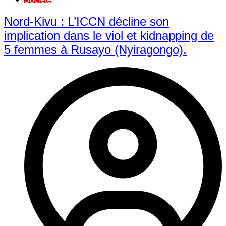
Nord-Kivu : L’ICCN décline son
implication dans le viol et kidnapping de
5 femmes à Rusayo (Nyiragongo).