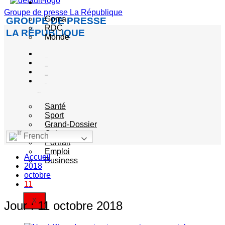
Actualité
Groupe de presse La République
Goma
GROUPE DE PRESSE
RDC
LA RÉPUBLIQUE
Monde
Société
Sécurité
Politique
Autres
catégories
Santé
Sport
Grand-Dossier
Culture
French
Portrait
Emploi
Accueil
Business
2018
octobre
11
X
Jour :
11 octobre 2018