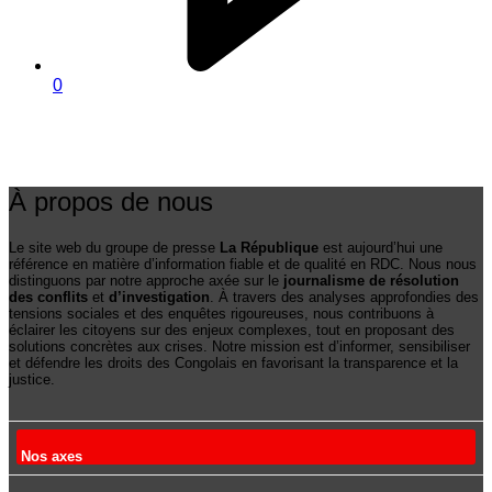
0
À propos de nous
Le site web du groupe de presse
La République
est aujourd’hui une
référence en matière d’information fiable et de qualité en RDC. Nous nous
distinguons par notre approche axée sur le
journalisme de résolution
des conflits
et
d’investigation
. À travers des analyses approfondies des
tensions sociales et des enquêtes rigoureuses, nous contribuons à
éclairer les citoyens sur des enjeux complexes, tout en proposant des
solutions concrètes aux crises. Notre mission est d’informer, sensibiliser
et défendre les droits des Congolais en favorisant la transparence et la
justice.
Nos axes