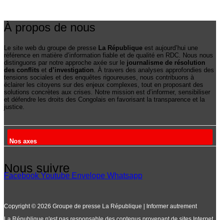
À propos de nous
Le site web du groupe de presse
La République
est aujourd’hui une
référence en matière d’information fiable et de qualité en RDC. Nous nous
distinguons par notre approche axée sur le
journalisme de résolution
des conflits
et
d’investigation
. À travers des analyses approfondies des
tensions sociales et des enquêtes rigoureuses, nous contribuons à
éclairer les citoyens sur des enjeux complexes, tout en proposant des
solutions concrètes aux crises. Notre mission est d’informer, sensibiliser
et défendre les droits des Congolais en favorisant la transparence et la
justice.
Nos axes
Nous suivre
Facebook
Youtube
Envelope
Whatsapp
Copyright © 2026 Groupe de presse La République | Informer autrement
La République n'est pas responsable des contenus provenant de sites Internet