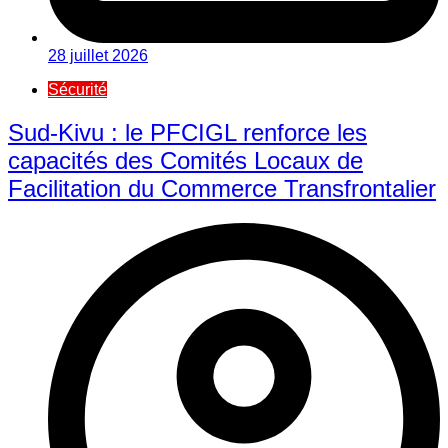
28 juillet 2026
Sécurité
Sud-Kivu : le PFCIGL renforce les
capacités des Comités Locaux de
Facilitation du Commerce Transfrontalier