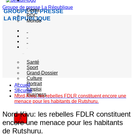
Actualité
Groupe de presse La République
Goma
GROUPE DE PRESSE
RDC
LA RÉPUBLIQUE
Monde
Société
Sécurité
Politique
Autres
catégories
Santé
Sport
Grand-Dossier
Culture
Portrait
Accueil
Emploi
Sécurité
Business
Nord-Kivu: les rebelles FDLR constituent encore une
menace pour les habitants de Rutshuru.
Nord-Kivu: les rebelles FDLR constituent
X
encore une menace pour les habitants
de Rutshuru.