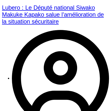
Lubero : Le Député national Siwako
Makuke Kapako salue l’amélioration de
la situation sécuritaire