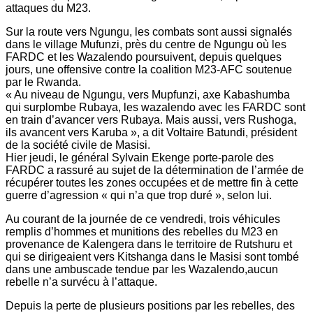
attaques du M23.
Sur la route vers Ngungu, les combats sont aussi signalés
dans le village Mufunzi, près du centre de Ngungu où les
FARDC et les Wazalendo poursuivent, depuis quelques
jours, une offensive contre la coalition M23-AFC soutenue
par le Rwanda.
« Au niveau de Ngungu, vers Mupfunzi, axe Kabashumba
qui surplombe Rubaya, les wazalendo avec les FARDC sont
en train d’avancer vers Rubaya. Mais aussi, vers Rushoga,
ils avancent vers Karuba », a dit Voltaire Batundi, président
de la société civile de Masisi.
Hier jeudi, le général Sylvain Ekenge porte-parole des
FARDC a rassuré au sujet de la détermination de l’armée de
récupérer toutes les zones occupées et de mettre fin à cette
guerre d’agression « qui n’a que trop duré », selon lui.
Au courant de la journée de ce vendredi, trois véhicules
remplis d’hommes et munitions des rebelles du M23 en
provenance de Kalengera dans le territoire de Rutshuru et
qui se dirigeaient vers Kitshanga dans le Masisi sont tombé
dans une ambuscade tendue par les Wazalendo,aucun
rebelle n’a survécu à l’attaque.
Depuis la perte de plusieurs positions par les rebelles, des