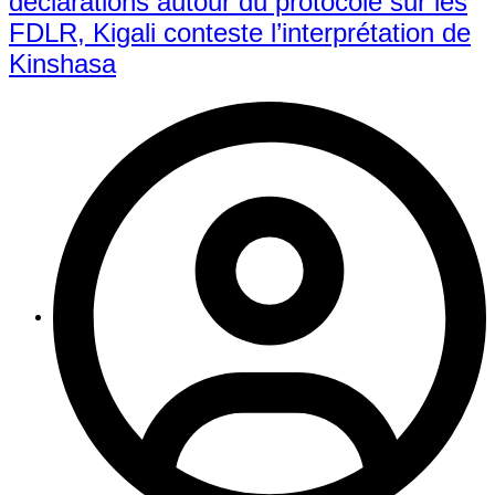
déclarations autour du protocole sur les
FDLR, Kigali conteste l’interprétation de
Kinshasa