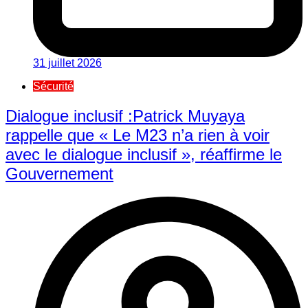
31 juillet 2026
Sécurité
Dialogue inclusif :Patrick Muyaya
rappelle que « Le M23 n’a rien à voir
avec le dialogue inclusif », réaffirme le
Gouvernement