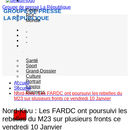
Actualité
Groupe de presse La République
Goma
GROUPE DE PRESSE
RDC
LA RÉPUBLIQUE
Monde
Société
Sécurité
Politique
Autres
catégories
Santé
Sport
Grand-Dossier
Culture
Portrait
Accueil
Emploi
Sécurité
Business
Nord-Kivu : Les FARDC ont poursuivi les rebelles du
M23 sur plusieurs fronts ce vendredi 10 Janvier
Nord-Kivu : Les FARDC ont poursuivi les
X
rebelles du M23 sur plusieurs fronts ce
vendredi 10 Janvier