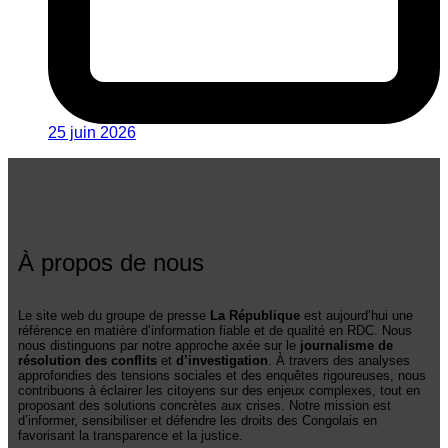
25 juin 2026
À propos de nous
Le site web du groupe de presse
La République
est aujourd’hui une
référence en matière d’information fiable et de qualité en RDC. Nous
nous distinguons par notre approche axée sur le
journalisme de
résolution des conflits
et
d’investigation
. À travers des analyses
approfondies des tensions sociales et des enquêtes rigoureuses, nous
contribuons à éclairer les citoyens sur des enjeux complexes, tout en
proposant des solutions concrètes aux crises. Notre mission est
d’informer, sensibiliser et défendre les droits des Congolais en
favorisant la transparence et la justice.