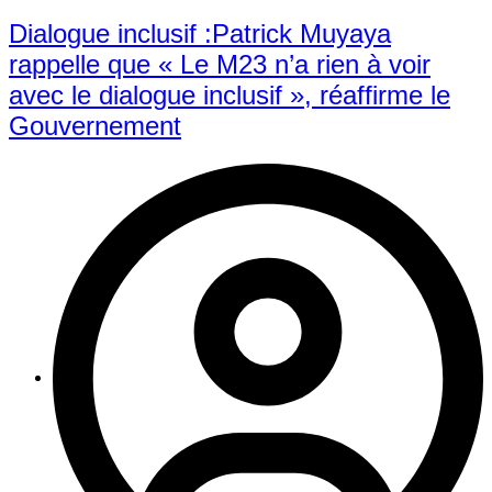
Dialogue inclusif :Patrick Muyaya
rappelle que « Le M23 n’a rien à voir
avec le dialogue inclusif », réaffirme le
Gouvernement