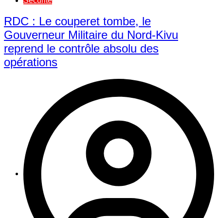
Sécurité
RDC : Le couperet tombe, le
Gouverneur Militaire du Nord-Kivu
reprend le contrôle absolu des
opérations