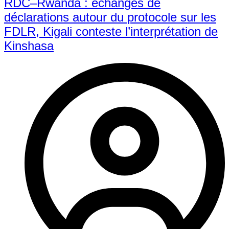
RDC–Rwanda : échanges de
déclarations autour du protocole sur les
FDLR, Kigali conteste l’interprétation de
Kinshasa