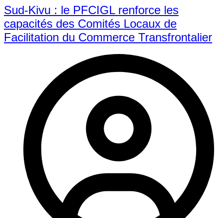
Sud-Kivu : le PFCIGL renforce les
capacités des Comités Locaux de
Facilitation du Commerce Transfrontalier