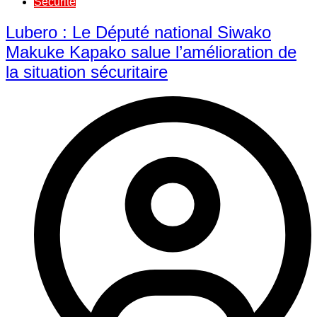
Sécurité
Lubero : Le Député national Siwako
Makuke Kapako salue l’amélioration de
la situation sécuritaire