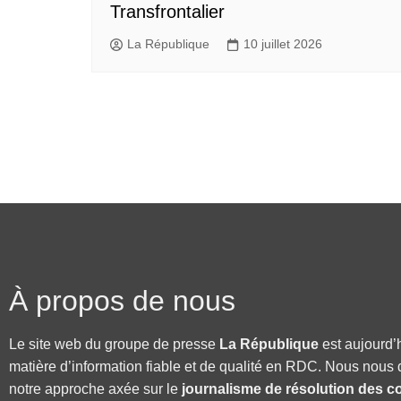
Transfrontalier
La République
10 juillet 2026
À propos de nous
Le site web du groupe de presse
La République
est aujourd’
matière d’information fiable et de qualité en RDC. Nous nous 
notre approche axée sur le
journalisme de résolution des co