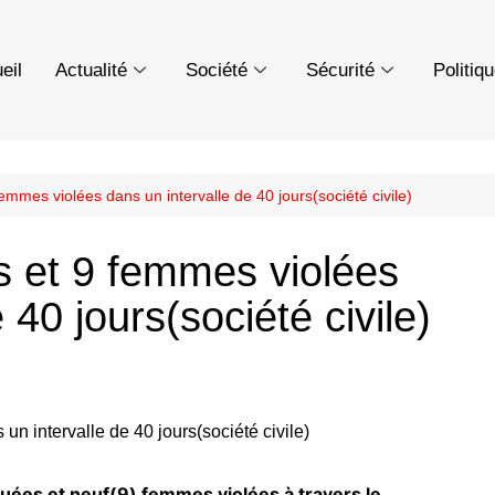
eil
Actualité
Société
Sécurité
Politiq
femmes violées dans un intervalle de 40 jours(société civile)
és et 9 femmes violées
 40 jours(société civile)
tuées et neuf(9) femmes violées à travers le