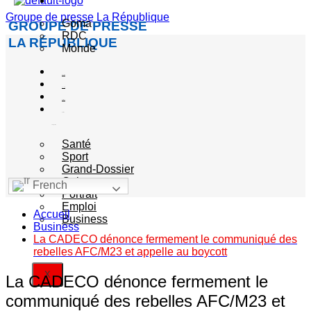
Actualité
Groupe de presse La République
Goma
GROUPE DE PRESSE
RDC
LA RÉPUBLIQUE
Monde
Société
Sécurité
Politique
Autres
catégories
Santé
Sport
Grand-Dossier
Culture
French
Portrait
Emploi
Accueil
Business
Business
La CADECO dénonce fermement le communiqué des
rebelles AFC/M23 et appelle au boycott
X
La CADECO dénonce fermement le
communiqué des rebelles AFC/M23 et