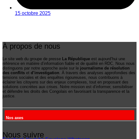
15 octobre 2025
À propos de nous
Le site web du groupe de presse
La République
est aujourd’hui une
référence en matière d’information fiable et de qualité en RDC. Nous nous
distinguons par notre approche axée sur le
journalisme de résolution
des conflits
et
d’investigation
. À travers des analyses approfondies des
tensions sociales et des enquêtes rigoureuses, nous contribuons à
éclairer les citoyens sur des enjeux complexes, tout en proposant des
solutions concrètes aux crises. Notre mission est d’informer, sensibiliser
et défendre les droits des Congolais en favorisant la transparence et la
justice.
Nos axes
Nous suivre