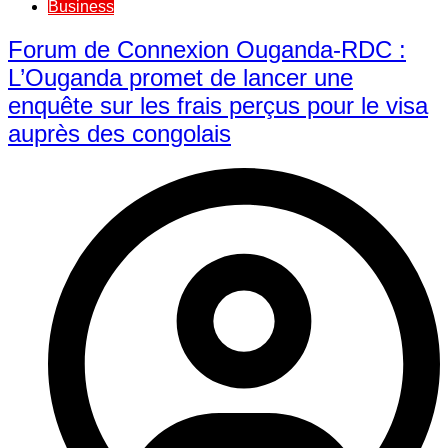
Business
Forum de Connexion Ouganda-RDC :
L’Ouganda promet de lancer une
enquête sur les frais perçus pour le visa
auprès des congolais