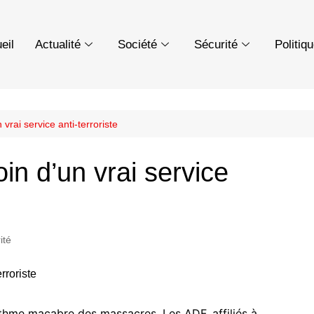
eil
Actualité
Société
Sécurité
Politiq
 vrai service anti-terroriste
oin d’un vrai service
ité
ythme macabre des massacres. Les ADF, affiliés à