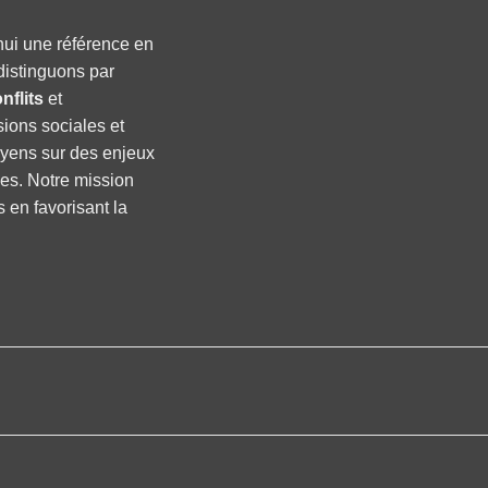
hui une référence en
distinguons par
nflits
et
sions sociales et
oyens sur des enjeux
ses. Notre mission
s en favorisant la