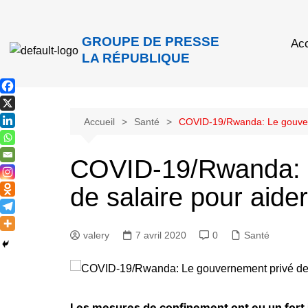
GROUPE DE PRESSE
Acc
LA RÉPUBLIQUE
Accueil
Santé
COVID-19/Rwanda: Le gouverne
COVID-19/Rwanda: 
de salaire pour aider
valery
7 avril 2020
0
Santé
Les mesures de confinement ont eu un fort i