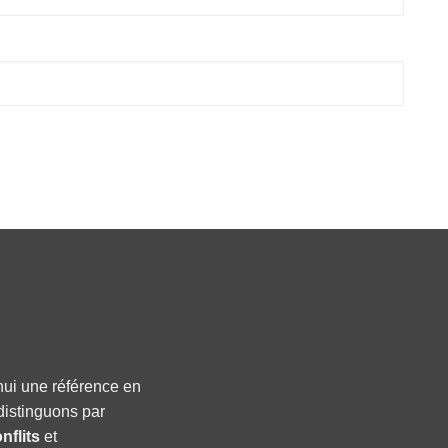
hui une référence en
distinguons par
nflits
et