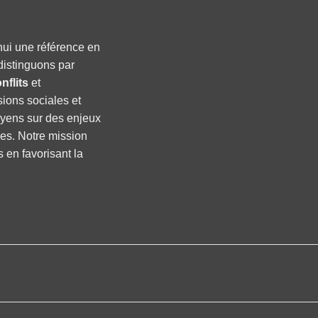
hui une référence en
distinguons par
nflits
et
sions sociales et
oyens sur des enjeux
ses. Notre mission
s en favorisant la