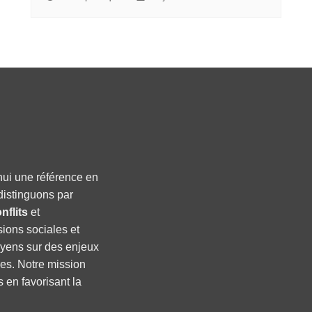
hui une référence en
distinguons par
nflits
et
sions sociales et
oyens sur des enjeux
ses. Notre mission
s en favorisant la