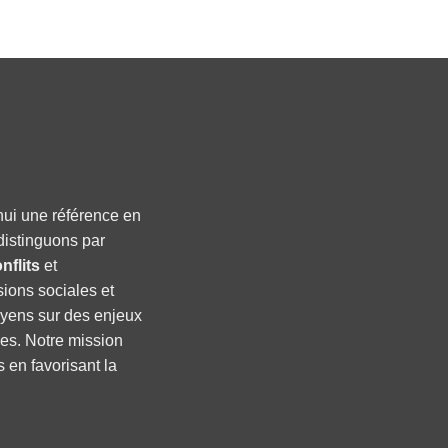
hui une référence en
distinguons par
nflits
et
sions sociales et
oyens sur des enjeux
ses. Notre mission
s en favorisant la