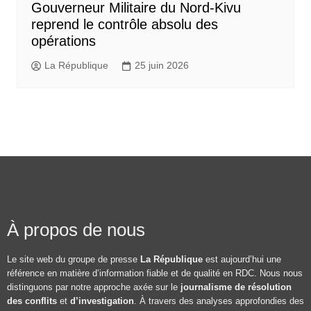
Gouverneur Militaire du Nord-Kivu
reprend le contrôle absolu des
opérations
La République
25 juin 2026
À propos de nous
Le site web du groupe de presse
La République
est aujourd’hui une
référence en matière d’information fiable et de qualité en RDC. Nous nous
distinguons par notre approche axée sur le
journalisme de résolution
des conflits
et
d’investigation
. À travers des analyses approfondies des